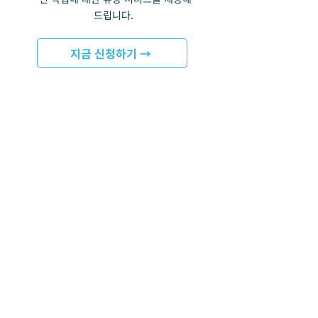
드립니다.
지금 신청하기 →
정기교육
Geomagic을 구입하시고 유지보
수계약이 유효한 고객 분들 대상으
로 역설계 및 품질검사 교육을 진
행합니다. 매월 일정을 확인하시고
신청해 주세요.
교육신청하기 →